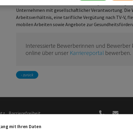
Beide Positionen bieten ein abwechslungsreiches Aufgab
Unternehmen mit gesellschaftlicher Verantwortung. Die 
Arbeitsverhältnis, eine tarifliche Vergütung nach TV-V, f
mobilen Arbeiten sowie Angebote zur Gesundheitsförder
Interessierte Bewerberinnen und Bewerber
online über unser
Karriereportal
bewerben.
‹ zurück
utz
Barrierefreiheit
gung /
ang mit Ihren Daten
hten