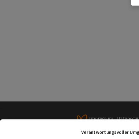
Impressum
Datensch
Verbraucherstreitbeile
Verantwortungsvoller Umg
Veröffentlichungspflic