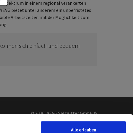
enspektrum in einem regional verankerten
WEVG bietet unter anderem ein unbefristetes
lexible Arbeitszeiten mit der Möglichkeit zum
ung.
 können sich einfach und bequem
© 2026 WEVG Salzgitter GmbH &
Co. KG
Alle erlauben