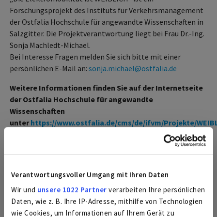
Forschungsprojekt des Instituts für Verkehrsmanagement
der Ostfalia Hochschule für angewandte Wissenschaften in
Salzgitter. Die Projektverantwortung liegt bei Frau Dr.-Ing.
Sonja Machledt-Michael.
Bei Interesse Fragen melden Sie sich bitte mit einer
persönlichen E-Mail an:
sonja.michael@ostfalia.de
Weitere Informationen finden Sie auf der Internetseite
der Ostfalia Hochschule für angewandte
Wissenschaften
unter
https://www.ostfalia.de/cms/de/ifvm/Projekte/WEIB
Verantwortungsvoller Umgang mit Ihren Daten
Ihr WEVG-Team
Wir und
unsere 1022 Partner
verarbeiten Ihre persönlichen
Daten, wie z. B. Ihre IP-Adresse, mithilfe von Technologien
Informationen rund um Erdgas- und
wie Cookies, um Informationen auf Ihrem Gerät zu