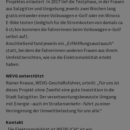
Projektes erläutert. In 2017 lief die Testphase, in der Frauen
aus Salzgitter und Umgebung jeweils zwei Wochen lang
gratis entweder einen Volkswagen e-Golf oder ein Winora
E-Bike testen (lediglich für die Stromkosten von damals ca.
6 ct/km kommen die Fahrerinnen beim Volkswagen e-Golf
selbst auf).
Anschließend fand jeweils ein „ErFAHRungsaustausch“
statt, bei dem die Fahrerinnen anderen Frauen aus ihrem
Umfeld berichten, wie sie die Elektromobilität erlebt
haben.
WEVG unterstützt
Rainer Krause, WEVG-Geschäftsführer, urteilt: „Für uns ist
dieses Projekt ohne Zweifel eine gute Investition in die
Stadt Salzgitter. Der verantwortungsbewusste Umgang
mit Energie –auch im Straßenverkehr– führt zu einer
Verringerung der Umweltbelastung für uns alle.“
Kontakt
„Die Elektromobilität ist WEIBLICH“ ist ein