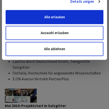
Ladestationen bereit. Für rund 2.000 Studierende,
Details zeigen
Mitarbeitende der Hochschule und die
Wir verwenden Cookies, um Inhalte und Anzeigen zu
Projektpartner*innen bestand die Möglichkeit, einen
personalisieren, Funktionen für soziale Medien anbieten zu
Alle erlauben
Elektro-PKW und ein Elektromotorrad im Rahmen eines
können und die Zugriffe auf unsere Website zu analysieren.
Car-Sharing-Programms zu fahren und an den Ladesäulen
Außerdem geben wir Informationen zu Ihrer Verwendung
mit WEVG-Ökostrom zu betanken.
unserer Website an unsere Partner für soziale Medien,
Auswahl erlauben
Werbung und Analysen weiter. Unsere Partner führen diese
Informationen möglicherweise mit weiteren Daten
Die Projektpartner
zusammen, die Sie ihnen bereitgestellt haben oder die sie
Alle ablehnen
im Rahmen Ihrer Nutzung der Dienste gesammelt haben.
WEVG Salzgitter GmbH & Co. KG
Sie geben Einwilligung zu unseren Cookies, wenn Sie
Lautlos durch Deutschland GmbH, Zweigstelle
unsere Webseite weiterhin nutzen.
Hier geht es zu
Salzgitter
unserer Datenschutzerklärung
.
Ostfalia, Hochschule für angewandte Wissenschaften
E.ON Avacon Vertrieb PartnerPlus
Mai 2010: Projektstart in Salzgitter