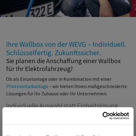
Ihre Wallbox von der WEVG – Individuell.
Schlüsselfertig. Zukunftssicher.
Sie planen die Anschaffung einer Wallbox
für Ihr Elektrofahrzeug?
Ob als Einzelanlage oder in Kombination mit einer
Photovoltaikanlage
– wir bieten Ihnen maßgeschneiderte
Lösungen für Ihr Zuhause oder Ihr Unternehmen.
Individuelle Auswahl statt Einheitslösung
Wir setzen bewusst nicht auf eine bestimmte Marke. Denn
jede Liegenschaft, jeder Anspruch und jede Installation ist
anders. Die Auswahl der passenden Wallbox erfolgt daher