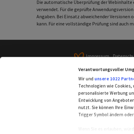
Die automatische Überprüfung der Webinhalte er
verwendet. Für die geprüfte Anwendungsversion
Angaben. Bei Einsatz abweichender Versionen 
kann. Für eine vollständige Prüfung sind auch 
Impressum
Datensch
Verbraucherstreitbeile
Verantwortungsvoller Umg
Veröffentlichungspflic
Wir und
unsere 1022 Partn
Technologien wie Cookies, 
personalisierte Werbung u
Entwicklung von Angeboten 
nutzt. Sie können Ihre Einw
Trigger Symbol ändern oder
Wenn Sie es erlauben, würd