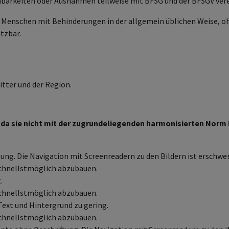
nbarkeiten oder Ausnahmen teilweise mit BFSG und der BFSGV vere
r Menschen mit Behinderungen in der allgemein üblichen Weise, o
tzbar.
itter und der Region.
, da sie nicht mit der zugrundeliegenden harmonisierten Norm 
ftung. Die Navigation mit Screenreadern zu den Bildern ist erschwer
 schnellstmöglich abzubauen.
.
 schnellstmöglich abzubauen.
 Text und Hintergrund zu gering.
 schnellstmöglich abzubauen.