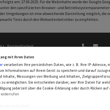
folgte am: 27.06.2025. Für die Webinhalte wurde der Google Goog
 unter den spezifizierten Browser- und Betriebssystemparametern
oder Umgebungen ist eine abweichende Darstellung möglich, die 
manuelle Tests durch den Webseitenbetreiber zu empfehlen.
utz
Barrierefreiheit
gung /
ang mit Ihren Daten
hten
er
verarbeiten Ihre persönlichen Daten, wie z. B. Ihre IP-Adresse, m
Ab sofort in Ihrem Playstor
um Informationen auf Ihrem Gerät zu speichern und darauf zuzugr
App-Store
nd Inhalte, Messungen von Werbung und Inhalten, Zielgruppenfor
zu ermöglichen. Sie entscheiden darüber, wer Ihre Daten für we
illigung jederzeit über die Cookie-Erklärung oder durch Klicken auf 
 widerrufen
en wir auch gerne: