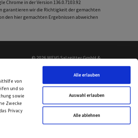
le Chrome in der Version 136.0.7103.92
 garantieren wir die Richtigkeit der gemachten
von den hier gemachten Ergebnissen abweichen
© 2026 WEVG Salzgitter GmbH &
Co. KG
Alle erlauben
ithilfe von
e oder
eifen und so
Auswahl erlauben
schung sowie
lche Zwecke
das Privacy
Alle ablehnen