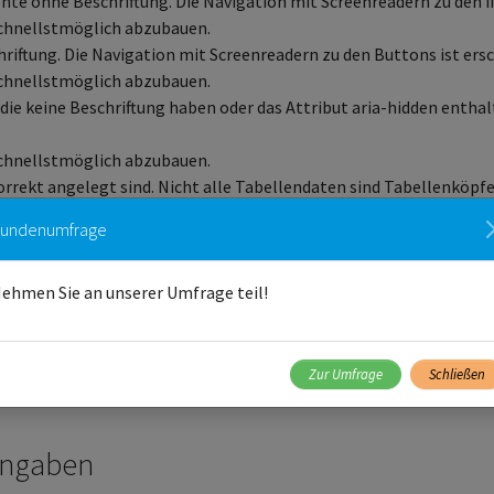
nte ohne Beschriftung. Die Navigation mit Screenreadern zu den i
 schnellstmöglich abzubauen.
hriftung. Die Navigation mit Screenreadern zu den Buttons ist ers
 schnellstmöglich abzubauen.
 die keine Beschriftung haben oder das Attribut aria-hidden entha
 schnellstmöglich abzubauen.
 korrekt angelegt sind. Nicht alle Tabellendaten sind Tabellenköpf
ehört.
undenumfrage
 schnellstmöglich abzubauen.
Aria ID mehrmals vorkommen. Das erschwert die Navigation der We
 schnellstmöglich abzubauen.
ehmen Sie an unserer Umfrage teil!
Die Erklärung wurde mithilfe der Eye-Able® Technologie der
Web In
Zur Umfrage
Schließen
alle maschinell überprüfbaren Prüfschritte durchlaufen.
angaben