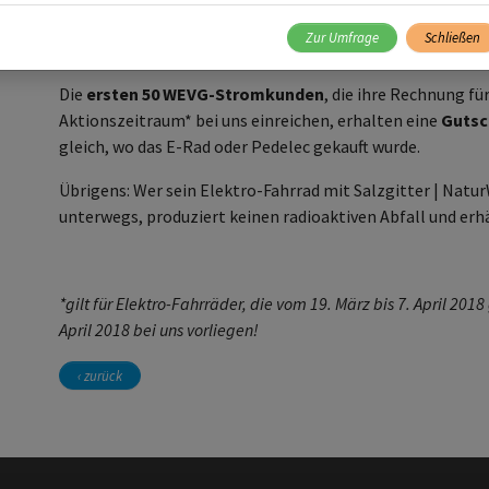
Schnell durchstarten - Elektro-Fahrrad kaufen!
Zur Umfrage
Schließen
So macht Fahren mit Strom besonders viel Spaß:
Die
ersten 50 WEVG-Stromkunden
, die ihre Rechnung fü
Aktionszeitraum* bei uns einreichen, erhalten eine
Gutsch
gleich, wo das E-Rad oder Pedelec gekauft wurde.
Übrigens: Wer sein Elektro-Fahrrad mit Salzgitter | Natu
unterwegs, produziert keinen radioaktiven Abfall und er
*gilt für Elektro-Fahrräder, die vom 19. März bis 7. April 20
April 2018 bei uns vorliegen!
‹ zurück