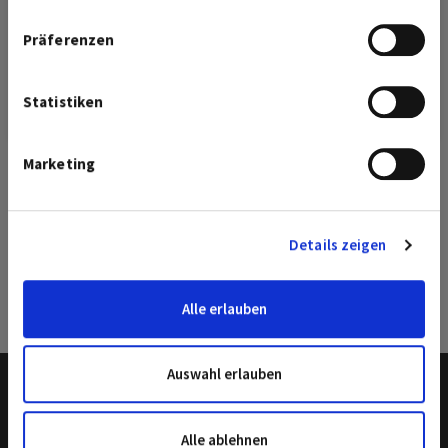
Wenn Sie es erlauben, würden wir auch gerne:
Nehmen Sie an unserer Umfrage teil!
Präferenzen
Informationen über Ihre geografische Lage
Derzeit kann es aufgrund einer technischen Einschränkung
erfassen, welche bis auf einige Meter genau sein
im vorgelagerten Trinkwassertransportnetz unseres
können
Statistiken
Zur Umfrage
Schließen
Vorlieferanten in
Salzgitter-Thiede, -Beddingen, -
Ihr Gerät durch aktives Scannen nach bestimmten
Bleckenstedt, -Üfingen und -Sauingen
zu
Merkmalen (Fingerprinting) identifizieren
Marketing
Druckschwankungen kommen.
Erfahren Sie mehr darüber, wie Ihre persönlichen Daten
verarbeitet werden, und legen Sie Ihre Präferenzen im
Vielen Dank für Ihr Verständnis!
Abschnitt Einzelheiten
fest.
Details zeigen
Ihre WEVG Salzgitter
Wir verwenden Cookies, um Inhalte und Anzeigen zu
‹ zurück
personalisieren, Funktionen für soziale Medien anbieten zu
Alle erlauben
können und die Zugriffe auf unsere Website zu analysieren.
Außerdem geben wir Informationen zu Ihrer Verwendung
unserer Website an unsere Partner für soziale Medien,
Auswahl erlauben
Werbung und Analysen weiter. Unsere Partner führen diese
Informationen möglicherweise mit weiteren Daten
zusammen, die Sie ihnen bereitgestellt haben oder die sie
Alle ablehnen