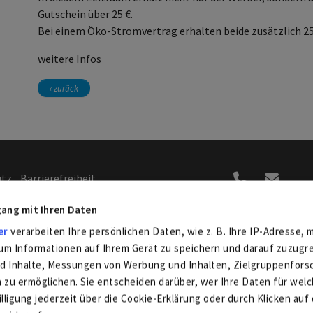
Gutschein über 25 €.
Bei einem Öko-Stromvertrag erhalten beide zusätzlich 25
weitere Infos
‹ zurück
utz
Barrierefreiheit
gung /
ang mit Ihren Daten
hten
er
verarbeiten Ihre persönlichen Daten, wie z. B. Ihre IP-Adresse, m
Ab sofort in Ihrem Playstor
um Informationen auf Ihrem Gerät zu speichern und darauf zuzugr
App-Store
nd Inhalte, Messungen von Werbung und Inhalten, Zielgruppenfor
zu ermöglichen. Sie entscheiden darüber, wer Ihre Daten für we
illigung jederzeit über die Cookie-Erklärung oder durch Klicken auf 