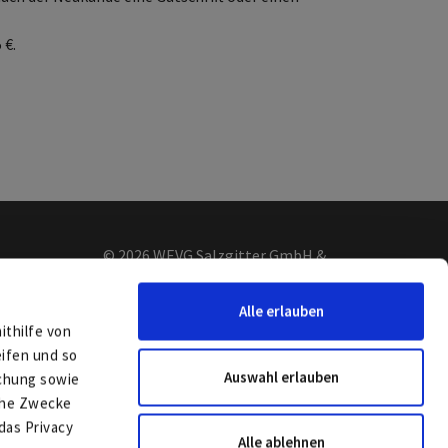
 €.
© 2026 WEVG Salzgitter GmbH &
Co. KG
Alle erlauben
ithilfe von
e oder
eifen und so
Auswahl erlauben
schung sowie
lche Zwecke
das Privacy
Alle ablehnen