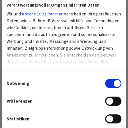
Verantwortungsvoller Umgang mit Ihren Daten
Wir und
unsere 1022 Partner
verarbeiten Ihre persönlichen
Daten, wie z. B. Ihre IP-Adresse, mithilfe von Technologien
wie Cookies, um Informationen auf Ihrem Gerät zu
speichern und darauf zuzugreifen und so personalisierte
Werbung und Inhalte, Messungen von Werbung und
Inhalten, Zielgruppenforschung sowie Entwicklung von
Angeboten zu ermöglichen. Sie entscheiden darüber, wer
aktualisiert am 21. Juni:
Ihre Daten für welche Zwecke nutzt. Sie können Ihre
Die Arbeiten sind abgeschlossen, die
Einwilligung jederzeit über die Cookie-Erklärung oder durch
Trinkwasserversorgung erfolgt wie gewohnt. Wir bedanken
Klicken auf das Privacy Trigger Symbol ändern oder
uns bei unseren Kundinnen und Kunden für das Verständnis.
Einwilligungsauswahl
widerrufen
Notwendig
Kundenumfrage
aktualisiert am 19. Juni:
Die Arbeiten für Lebenstedt, Bruchmachtersen und
Wenn Sie es erlauben, würden wir auch gerne:
Nehmen Sie an unserer Umfrage teil!
Präferenzen
Engelnstedt dauern bis voraussichtlich Ende der Woche an,
Informationen über Ihre geografische Lage
hier kann es weiterhin zu Druckschwankungen und
erfassen, welche bis auf einige Meter genau sein
Eintrübungen kommen. Für Salder konnten die Arbeiten
können
Statistiken
Zur Umfrage
Schließen
abgeschlossen werden.
Ihr Gerät durch aktives Scannen nach bestimmten